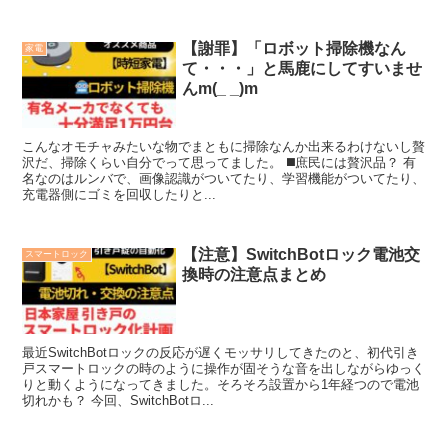
【謝罪】「ロボット掃除機なん
家電
て・・・」と馬鹿にしてすいませ
んm(_ _)m
こんなオモチャみたいな物でまともに掃除なんか出来るわけないし贅
沢だ、掃除くらい自分でって思ってました。 ◼️庶民には贅沢品？ 有
名なのはルンバで、画像認識がついてたり、学習機能がついてたり、
充電器側にゴミを回収したりと...
【注意】SwitchBotロック電池交
スマートロック
換時の注意点まとめ
最近SwitchBotロックの反応が遅くモッサリしてきたのと、初代引き
戸スマートロックの時のように操作が固そうな音を出しながらゆっく
りと動くようになってきました。そろそろ設置から1年経つので電池
切れかも？ 今回、SwitchBotロ...