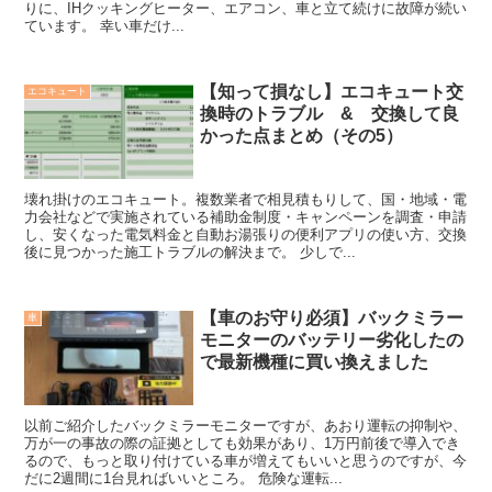
りに、IHクッキングヒーター、エアコン、車と立て続けに故障が続い
ています。 幸い車だけ...
【知って損なし】エコキュート交
エコキュート
換時のトラブル & 交換して良
かった点まとめ（その5）
壊れ掛けのエコキュート。複数業者で相見積もりして、国・地域・電
力会社などで実施されている補助金制度・キャンペーンを調査・申請
し、安くなった電気料金と自動お湯張りの便利アプリの使い方、交換
後に見つかった施工トラブルの解決まで。 少しで...
【車のお守り必須】バックミラー
車
モニターのバッテリー劣化したの
で最新機種に買い換えました
以前ご紹介したバックミラーモニターですが、あおり運転の抑制や、
万が一の事故の際の証拠としても効果があり、1万円前後で導入でき
るので、もっと取り付けている車が増えてもいいと思うのですが、今
だに2週間に1台見ればいいところ。 危険な運転...