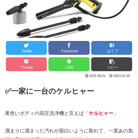
Twitter
Facebook
はてブ
Pocket
LINE
コピー
2025.08.01
2023.02.05
✅一家に一台のケルヒャー
黄色いボディの高圧洗浄機と言えば「
ケルヒャー
」
溜まりに溜まった汚れが面白いように取れて、一度あの気