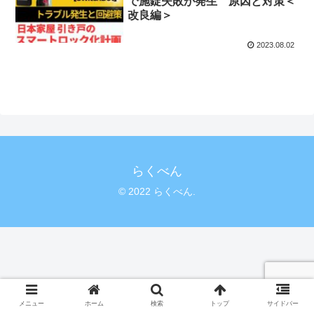
で施錠失敗が発生 原因と対策＜
改良編＞
2023.08.02
らくべん
© 2022 らくべん.
メニュー
ホーム
検索
トップ
サイドバー