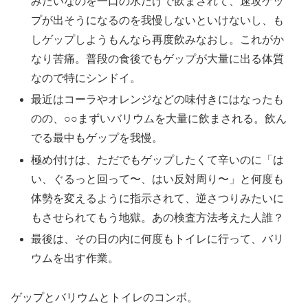
みたいなのを一口の水だけで飲まされて、速攻ゲッ
プが出そうになるのを我慢しないといけないし、も
しゲップしようもんなら再度飲みなおし。これがか
なり苦痛。普段の食後でもゲップが大量に出る体質
なので特にシンドイ。
最近はコーラやオレンジなどの味付きにはなったも
のの、○○まずいバリウムを大量に飲まされる。飲ん
でる最中もゲップを我慢。
極め付けは、ただでもゲップしたくて辛いのに「は
い、ぐるっと回って〜、はい反対周り〜」と何度も
体勢を変えるように指示されて、逆さつりみたいに
もさせられてもう地獄。あの検査方法考えた人誰？
最後は、その日の内に何度もトイレに行って、バリ
ウムを出す作業。
ゲップとバリウムとトイレのコンボ。