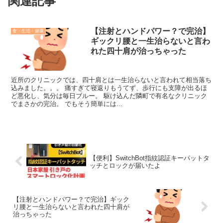
関連記事
【注射とハンドパワー？で完治】
食・生活・健康
ギックリ腰と一生治らないと言わ
れた四十肩が治っちゃった
近所のクリニックでは、四十肩とは一生治らないと言われて相当落ち
込みました。。。 痛すぎて寝返りもうてず、歩行にも支障が出るほ
ど悪化し、気分は毎日ブルー。 駆け込んだ隣町で有名なクリニック
でまさかの完治。 でもそう簡単には...
【便利】SwitchBot指紋認証キーパットタ
ッチとロックが届いたよ
【注射とハンドパワー？で完治】ギック
リ腰と一生治らないと言われた四十肩が
治っちゃった